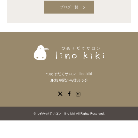
ブログ一覧
つめそだてサロン lino kiki
JR岐阜駅から徒歩５分
X
Facebook
Instagram
©
つめそだてサロン lino kiki
. All Rights Reserved.