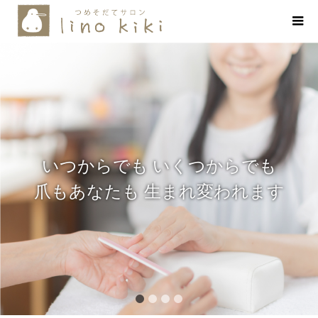
いつからでも いくつからでも
爪もあなたも 生まれ変われます
1
2
3
4