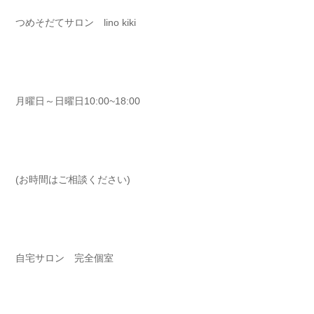
つめそだてサロン lino kiki ⁡⁡⁡⁡
月曜日～日曜日10:00~18:00⁡⁡⁡⁡
(お時間はご相談ください)⁡⁡⁡⁡
自宅サロン 完全個室 ⁡⁡⁡⁡