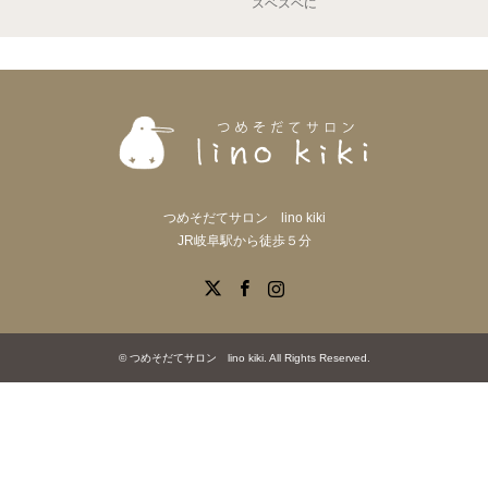
スベスベに
つめそだてサロン lino kiki
JR岐阜駅から徒歩５分
X
Facebook
Instagram
©
つめそだてサロン lino kiki
. All Rights Reserved.