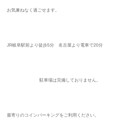
お気兼ねなく過ごせます⁡⁡⁡⁡。
JR岐阜駅前より徒歩5分 名古屋より電車で20分⁡⁡⁡⁡
駐車場は完備しておりません⁡⁡⁡⁡。
最寄りのコインパーキングをご利用ください⁡⁡⁡⁡。