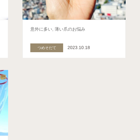
ん
意外に多い, 薄い爪のお悩み
2023.10.18
つめそだて