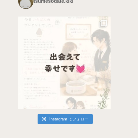
tsumesodate.kiki
Instagram でフォロー