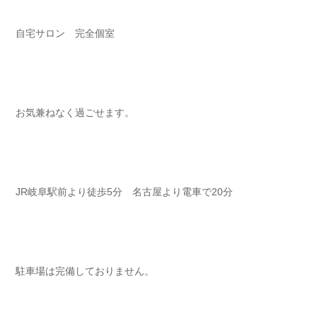
自宅サロン 完全個室 ⁡⁡⁡⁡
お気兼ねなく過ごせます⁡⁡⁡⁡。
JR岐阜駅前より徒歩5分 名古屋より電車で20分⁡⁡⁡⁡
駐車場は完備しておりません⁡⁡⁡⁡。