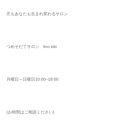
爪もあなたも生まれ変わるサロン⁡
つめそだてサロン lino kiki ⁡⁡⁡⁡
月曜日～日曜日10:00~18:00⁡⁡⁡⁡
(お時間はご相談ください)⁡⁡⁡⁡