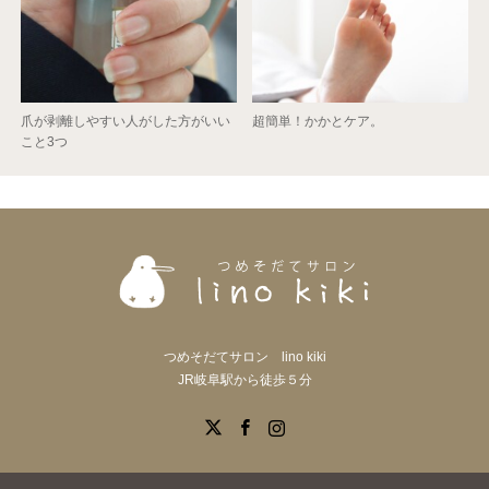
爪が剥離しやすい人がした方がいい
超簡単！かかとケア。
こと3つ
つめそだてサロン lino kiki
JR岐阜駅から徒歩５分
X
Facebook
Instagram