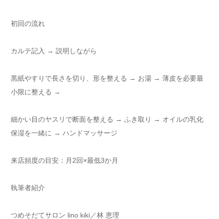
初回の流れ
カルテ記入 → 説明しながら
黒紙やすりで長さを切り、形を整える → お湯 → 薄皮を必要最
小限に整える →
細かい目のヤスリで断面を整える → ふき取り → オイルの乳化
保湿を一緒に → ハンドマッサージ
来店頻度の目安：月2回×最低3か月
執筆者紹介
つめそだてサロン lino kiki／林 恵理