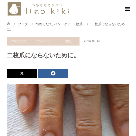
ブログ
つめそだて
,
ハンドケア
,
二枚爪
二枚爪にならないため
に。
つめそだて
ハンドケア
二枚爪
2026.03.16
二枚爪にならないために。