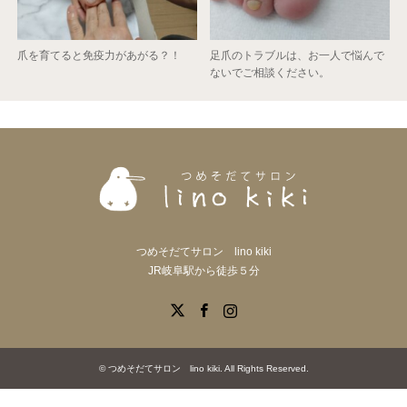
爪を育てると免疫力があがる？！
足爪のトラブルは、お一人で悩んで
ないでご相談ください。
つめそだてサロン lino kiki
JR岐阜駅から徒歩５分
X
Facebook
Instagram
©
つめそだてサロン lino kiki
. All Rights Reserved.