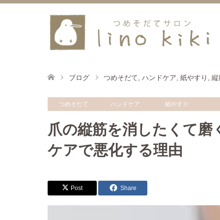
ブログ
つめそだて
,
ハンドケア
,
紙やすり
,
縦
つめそだて
ハンドケア
紙やすり
爪の縦筋を消したくて磨
ケアで悪化する理由
Post
Share