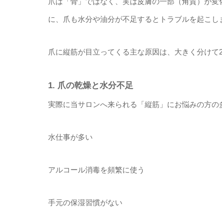
​爪は「骨」ではなく、実は皮膚の一部（角質）が
に、爪も水分や油分が不足するとトラブルを起こし
​爪に縦筋が目立ってくる主な原因は、大きく分けて
1. 爪の乾燥と水分不足
​実際に当サロンへ来られる「縦筋」にお悩みの方
​水仕事が多い
​アルコール消毒を頻繁に使う
​手元の保湿習慣がない