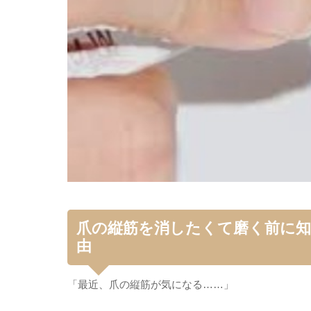
​爪の縦筋を消したくて磨く前に
由
​「最近、爪の縦筋が気になる……」