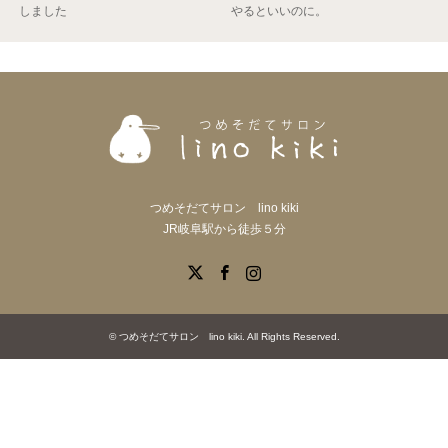
しました
やるといいのに。
つめそだてサロン lino kiki
JR岐阜駅から徒歩５分
X
Facebook
Instagram
©
つめそだてサロン lino kiki
. All Rights Reserved.