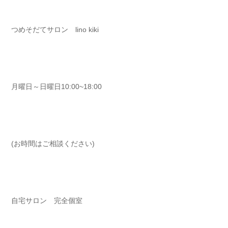
つめそだてサロン lino kiki ⁡⁡⁡⁡
月曜日～日曜日10:00~18:00⁡⁡⁡⁡
(お時間はご相談ください)⁡⁡⁡⁡
自宅サロン 完全個室 ⁡⁡⁡⁡