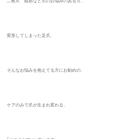
二枚爪 縦筋など爪のお悩みのある方⁡⁡⁡⁡、
変形してしまった足爪、 ⁡⁡⁡⁡
そんなお悩みを抱えてる方にお勧めの⁡、
ケアのみで爪が生まれ変わる⁡、