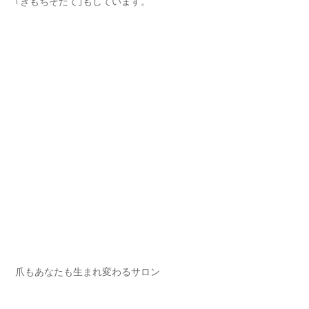
｢きもちそだて｣もしています⁡。
爪もあなたも生まれ変わるサロン⁡