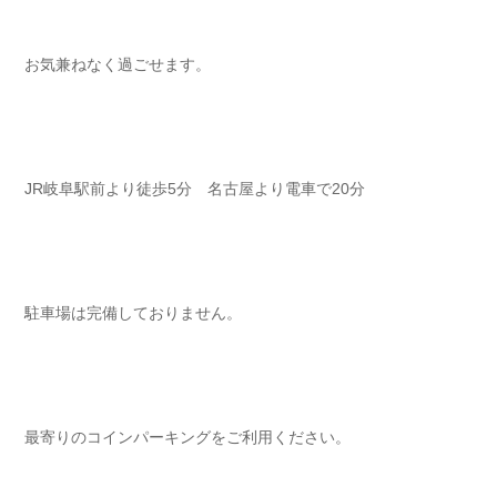
お気兼ねなく過ごせます⁡⁡⁡⁡。
JR岐阜駅前より徒歩5分 名古屋より電車で20分⁡⁡⁡⁡
駐車場は完備しておりません⁡⁡⁡⁡。
最寄りのコインパーキングをご利用ください⁡⁡⁡⁡。