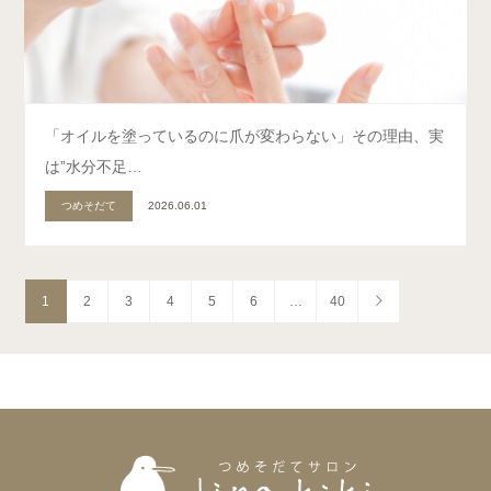
「オイルを塗っているのに爪が変わらない」その理由、実
は”水分不足…
つめそだて
2026.06.01
1
2
3
4
5
6
…
40