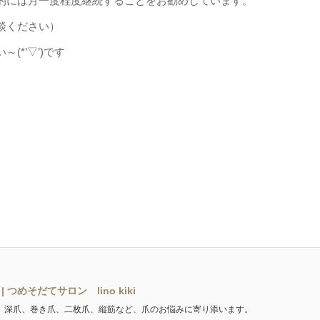
的には月一度程度継続することをお勧めしています。
談ください）
*’▽’)です
つめそだてサロン lino kiki
。深爪、巻き爪、二枚爪、縦筋など、爪のお悩みに寄り添います。