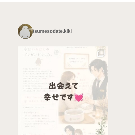
tsumesodate.kiki