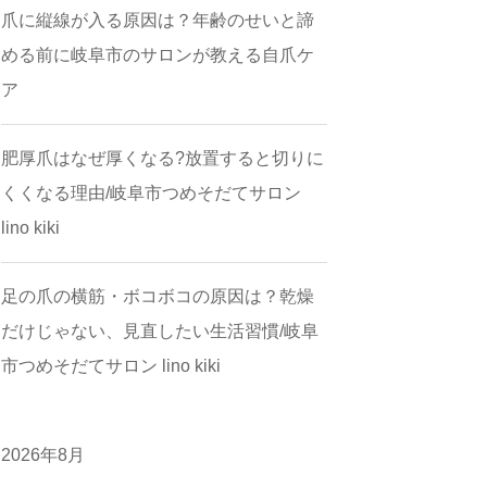
爪に縦線が入る原因は？年齢のせいと諦
める前に岐阜市のサロンが教える自爪ケ
ア
肥厚爪はなぜ厚くなる?放置すると切りに
くくなる理由/岐阜市つめそだてサロン
lino kiki
足の爪の横筋・ボコボコの原因は？乾燥
だけじゃない、見直したい生活習慣/岐阜
市つめそだてサロン lino kiki
2026年8月