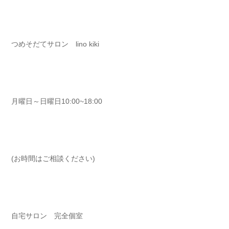
つめそだてサロン lino kiki ⁡⁡⁡⁡
月曜日～日曜日10:00~18:00⁡⁡⁡⁡
(お時間はご相談ください)⁡⁡⁡⁡
自宅サロン 完全個室 ⁡⁡⁡⁡