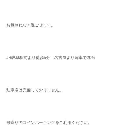
お気兼ねなく過ごせます⁡⁡⁡⁡。
JR岐阜駅前より徒歩5分 名古屋より電車で20分⁡⁡⁡⁡
駐車場は完備しておりません⁡⁡⁡⁡。
最寄りのコインパーキングをご利用ください⁡⁡⁡⁡。