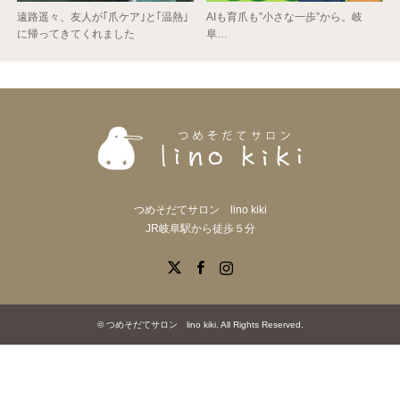
遠路遥々、友人が｢爪ケア｣と｢温熱｣
AIも育爪も”小さな一歩”から。岐
に帰ってきてくれました
阜…
つめそだてサロン lino kiki
JR岐阜駅から徒歩５分
X
Facebook
Instagram
©
つめそだてサロン lino kiki
. All Rights Reserved.